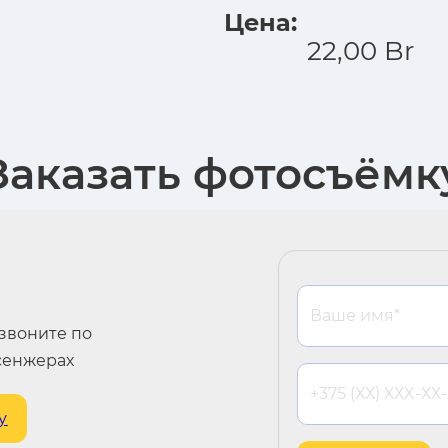
Цена:
22,00
Br
Заказать фотосъёмк
озвоните по
сенжерах
у