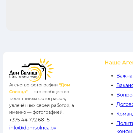
Наше Аге
Важна
Агенство фотографии
"Дом
Вакан
Солнца"
— это сообщество
Вопро
талантливых фотографов,
Догов
увлечённых своей работой, а
именно — фотографией.
Коман
+375 44 772 68 15
Полит
info@domsolnca.by
конфи