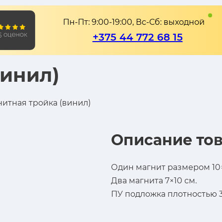
Пн-Пт: 9:00-19:00, Вс-Сб: выходной
+375 44 772 68 15
винил)
итная тройка (винил)
Описание тов
Один магнит размером 10×
Два магнита 7×10 см.
ПУ подложка плотностью 3