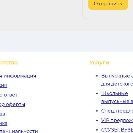
нтство
Услуги
я информация
Выпускные 
для детского
сии
Школьные
с-ответ
выпускные 
ор оферты
Спец. пред
да
VIP предло
ика
ССУЗЫ, ВУЗ
денциальности