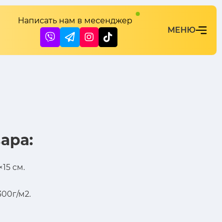
Написать нам в месенджер
ара:
15 см.
00г/м2.