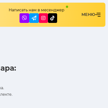
Написать нам в месенджер
ара:
а.
лекте.