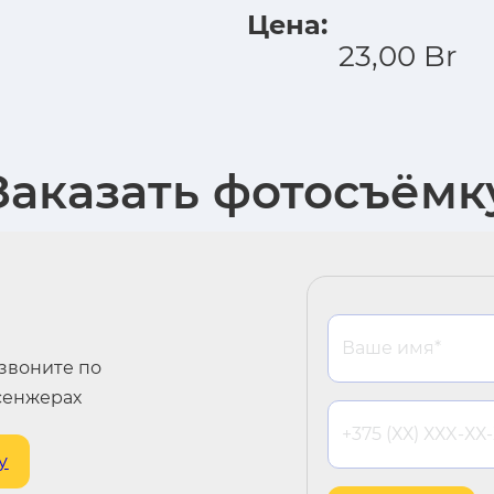
Цена:
23,00
Br
Заказать фотосъёмк
озвоните по
сенжерах
у