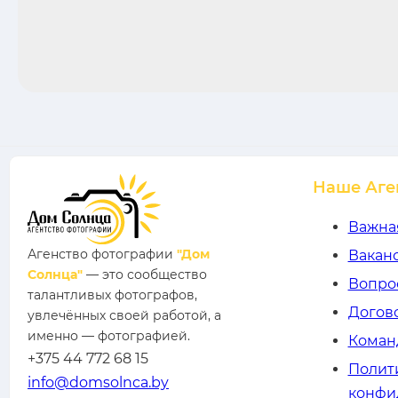
Наше Аге
Важна
Агенство фотографии
"Дом
Вакан
Солнца"
— это сообщество
Вопро
талантливых фотографов,
Догов
увлечённых своей работой, а
именно — фотографией.
Коман
+375 44 772 68 15
Полит
info@domsolnca.by
конфи