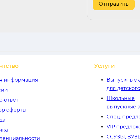
нтство
Услуги
я информация
Выпускные 
для детского
сии
Школьные
с-ответ
выпускные 
ор оферты
Спец. пред
да
VIP предло
ика
ССУЗЫ, ВУЗ
денциальности